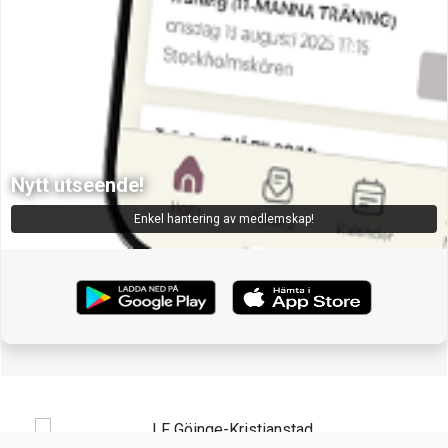
Nytt utseende!
Enkel hantering av medlemskap!