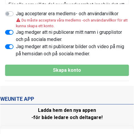
För alla som vill ta del av vår verksamhet innebär det att
ställa sig bakom och leva upp till vår värdegrund och
Jag accepterar era medlems- och användarvillkor
policys.
Du måste acceptera våra medlems -och användarvillkor för att
kunna skapa ett konto.
Här
(länk) hittar du våra verksamhetspolicys
Jag medger att ni publicerar mitt namn i grupplistor
(framgångsvågen)
och på sociala medier.
Jag medger att ni publicerar bilder och video på mig
Behandling av personuppgifter
på hemsidan och på sociala medier.
För att föreningen ska kunna bedriva sin verksamhet
som medlemmarna önskar och krav inom
Skapa konto
idrottsrörelsen behandlas personuppgifter nödvändiga
för olika ändamål kopplade till verksamheten på ett
säkert sätt i enlighet med vår Integritetspolicy och
GDPR.
WEUNITE APP
Vi behandlar personuppgifter för att bland annat kunna;
Ladda hem den nya appen
Hantera medlemskap, ta emot anmälningar till och
-för både ledare och deltagare!
administrera aktiviteter, kontakta medlemmar och
målsmän, debitera och bokföra avgifter och annan