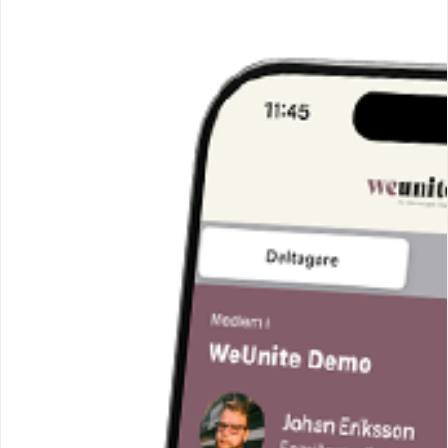
försäljning, ansöka om bidrag mm.
Vår fulla integritetspolicy mm hittar du
här
(länk).
Man kan själv finna, uppdatera och göra utdrag av sina
personuppgifter genom inloggning på medlemskontot.
Vi gallrar personuppgifter löpande som ej är nödvändiga
för rättslig förpliktelse eller allmänt intresse. Det
innebär tex att oanvända användarkonton raderas efter
12 månader och övrig information tas bort med
automatik efter 7 år om de varit kopplade till
myndighetsutövning (tex LOK-stöd) eller
redovisningslagen (fakturor och betalningar).