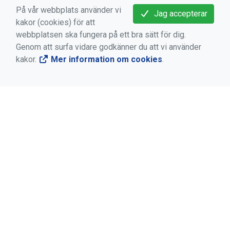
På vår webbplats använder vi
Jag accepterar
kakor (cookies) för att
webbplatsen ska fungera på ett bra sätt för dig.
KONTAKT
Genom att surfa vidare godkänner du att vi använder
kakor.
Mer information om cookies
.
Hövdingegatan 22B
281 33 Hässleholm
kansliet@s71.se
https://www.s71.se/
SOCIALA MEDIER
S 71 på Facebook
S 71 på Instagram
S 71 på YouTube
S 71 på Threads