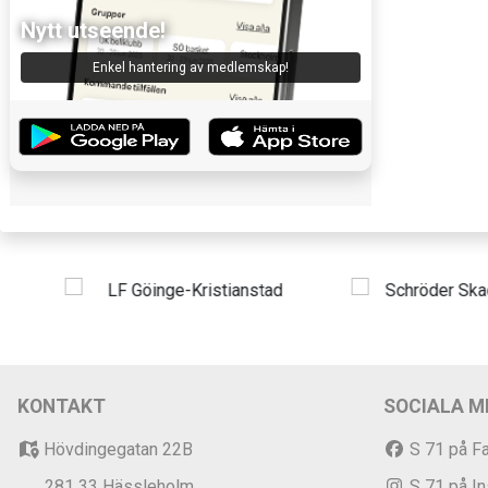
Nytt utseende!
Enkel hantering av medlemskap!
KONTAKT
SOCIALA M
Hövdingegatan 22B
S 71 på F
281 33 Hässleholm
S 71 på I