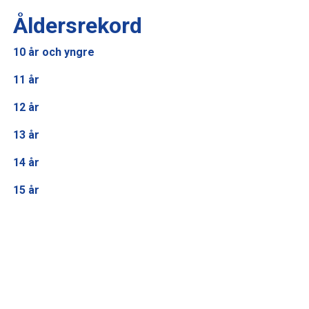
Åldersrekord
10 år och yngre
11 år
12 år
13 år
14 år
15 år