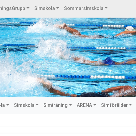
ningsGrupp
Simskola
Sommarsimskola
ola
Simskola
Simträning
ARENA
Simförälder