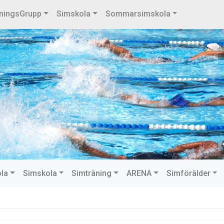
ningsGrupp
Simskola
Sommarsimskola
ola
Simskola
Simträning
ARENA
Simförälder