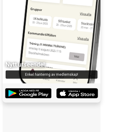
Nytt utseende!
Enkel hantering av medlemskap!