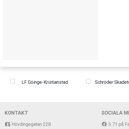
KONTAKT
SOCIALA M
Hövdingegatan 22B
S 71 på F