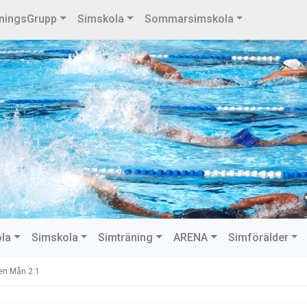
ningsGrupp
Simskola
Sommarsimskola
ola
Simskola
Simträning
ARENA
Simförälder
en Mån 2:1