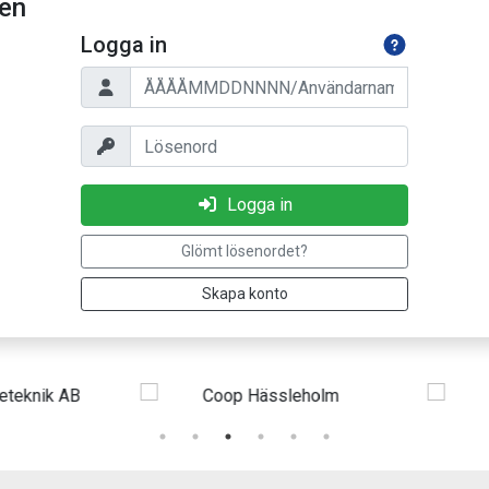
ten
Logga in
Personnummer/Användarnamn
Lösenord
Logga in
Glömt lösenordet?
Skapa konto