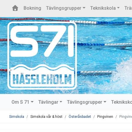
Bokning
Tävlingsgrupper
Teknikskola
Trä
Om S 71
Tävlingar
Tävlingsgrupper
Tekniksk
Simskola
Simskola vår & höst
Österåsbadet
Pingvinen
Pingvin