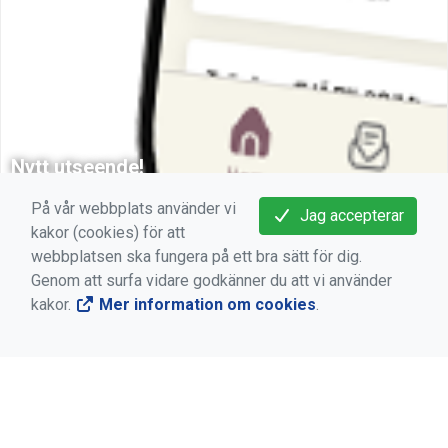
Nytt utseende!
Enkel hantering av medlemskap!
På vår webbplats använder vi
Jag accepterar
kakor (cookies) för att
webbplatsen ska fungera på ett bra sätt för dig.
Genom att surfa vidare godkänner du att vi använder
kakor.
Mer information om cookies
.
INFORMATION OM KLUBBMÄSTERSKAP
Vi har 6 KM varje år 4 på våren och 2 på hösten