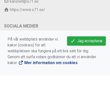
kansliet@s71.se
https://www.s71.se/
SOCIALA MEDIER
S 71 på Facebook
På vår webbplats använder vi
Jag accepterar
S 71 på Instagram
kakor (cookies) för att
webbplatsen ska fungera på ett bra sätt för dig.
S 71 på YouTube
Genom att surfa vidare godkänner du att vi använder
S 71 på Threads
kakor.
Mer information om cookies
.
VIKTIGA LÄNKAR
Medlems -och användarvillkor
Bokningsvillkor
Dataskyddsförordningen (GDPR)