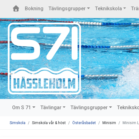
Bokning
Tävlingsgrupper
Teknikskola
Trä
Om S 71
Tävlingar
Tävlingsgrupper
Tekniksk
Simskola
Simskola vår & höst
Österåsbadet
Minisim
Minisim L