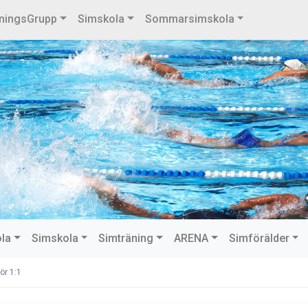
ningsGrupp
Simskola
Sommarsimskola
ola
Simskola
Simträning
ARENA
Simförälder
ör 1:1