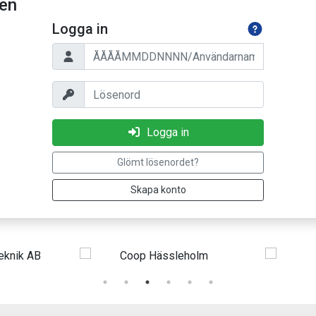
ten
Logga in
Personnummer/Användarnamn
Lösenord
Logga in
Glömt lösenordet?
Skapa konto