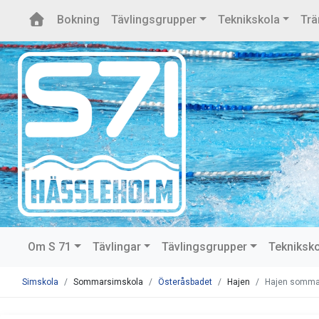
Bokning
Tävlingsgrupper
Teknikskola
Trä
Om S 71
Tävlingar
Tävlingsgrupper
Tekniksk
Simskola
Sommarsimskola
Österåsbadet
Hajen
Hajen somma