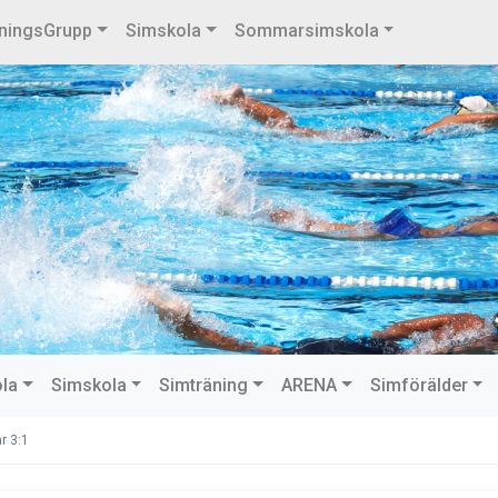
ningsGrupp
Simskola
Sommarsimskola
ola
Simskola
Simträning
ARENA
Simförälder
r 3:1