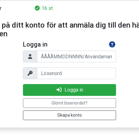
r
16 st
 på ditt konto för att anmäla dig till den h
ten
Logga in
Personnummer/Användarnamn
Lösenord
Logga in
Glömt lösenordet?
Skapa konto