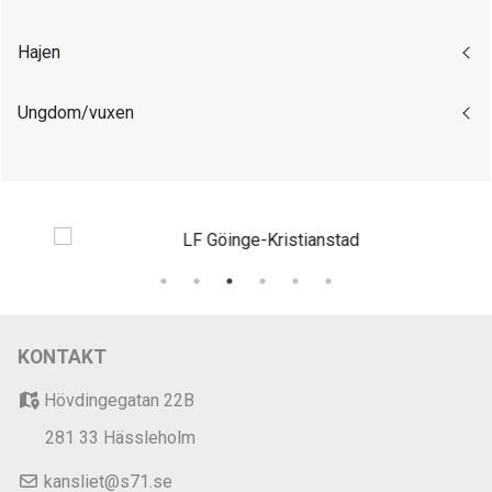
Hajen
Ungdom/vuxen
KONTAKT
Hövdingegatan 22B
281 33 Hässleholm
kansliet@s71.se