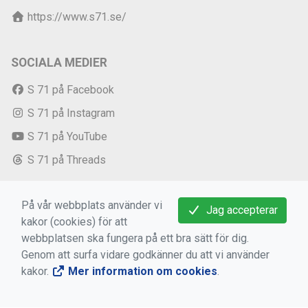
https://www.s71.se/
SOCIALA MEDIER
S 71 på Facebook
S 71 på Instagram
S 71 på YouTube
S 71 på Threads
VIKTIGA LÄNKAR
På vår webbplats använder vi
Jag accepterar
kakor (cookies) för att
Medlems -och användarvillkor
webbplatsen ska fungera på ett bra sätt för dig.
Genom att surfa vidare godkänner du att vi använder
Bokningsvillkor
kakor.
Mer information om cookies
.
Dataskyddsförordningen (GDPR)
Mer information om cookies