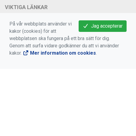
VIKTIGA LÄNKAR
Medlems -och användarvillkor
På vår webbplats använder vi
Jag accepterar
Bokningsvillkor
kakor (cookies) för att
webbplatsen ska fungera på ett bra sätt för dig.
Dataskyddsförordningen (GDPR)
Genom att surfa vidare godkänner du att vi använder
Mer information om cookies
kakor.
Mer information om cookies
.