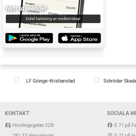
Nytt utseende!
Enkel hantering av medlemskap!
KONTAKT
SOCIALA M
Hövdingegatan 22B
S 71 på F
281 33 Hässleholm
S 71 på I