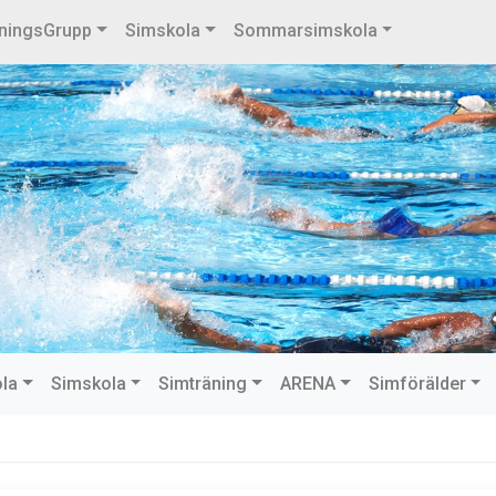
ningsGrupp
Simskola
Sommarsimskola
ola
Simskola
Simträning
ARENA
Simförälder