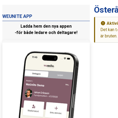
Öster
WEUNITE APP
Aktivi
Ladda hem den nya appen
Det kan t.
-för både ledare och deltagare!
är bruten.