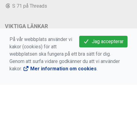
S 71 på Threads
VIKTIGA LÄNKAR
Medlems -och användarvillkor
På vår webbplats använder vi
Jag accepterar
kakor (cookies) för att
Bokningsvillkor
webbplatsen ska fungera på ett bra sätt för dig.
Dataskyddsförordningen (GDPR)
Genom att surfa vidare godkänner du att vi använder
kakor.
Mer information om cookies
.
Mer information om cookies