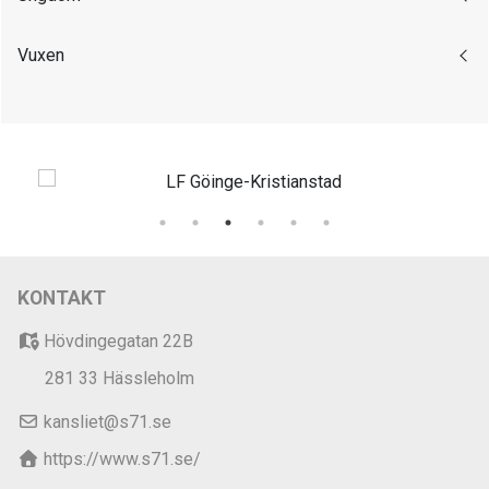
Vuxen
KONTAKT
Hövdingegatan 22B
281 33 Hässleholm
kansliet@s71.se
https://www.s71.se/