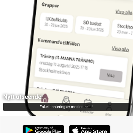
Nytt utseende!
Enkel hantering av medlemskap!