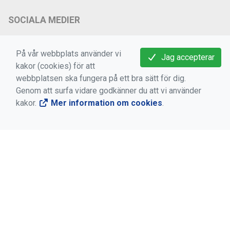
SOCIALA MEDIER
S 71 på Facebook
På vår webbplats använder vi
Jag accepterar
S 71 på Instagram
kakor (cookies) för att
S 71 på YouTube
webbplatsen ska fungera på ett bra sätt för dig.
Genom att surfa vidare godkänner du att vi använder
S 71 på Threads
kakor.
Mer information om cookies
.
VIKTIGA LÄNKAR
Medlems -och användarvillkor
Bokningsvillkor
Dataskyddsförordningen (GDPR)
Mer information om cookies