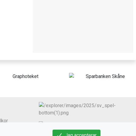
lkor
Jag accepterar