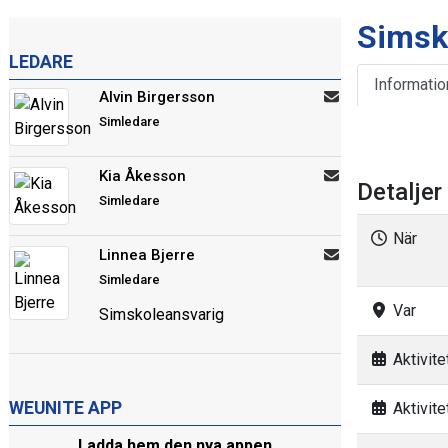
Simsk
LEDARE
Informatio
Alvin Birgersson
Simledare
Kia Åkesson
Detaljer
Simledare
När
Linnea Bjerre
Simledare
Var
Simskoleansvarig
Aktivitet
WEUNITE APP
Aktivitet
Ladda hem den nya appen