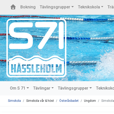
Bokning
Tävlingsgrupper
Teknikskola
Trä
Om S 71
Tävlingar
Tävlingsgrupper
Tekniksk
Simskola
Simskola vår & höst
Österåsbadet
Ungdom
Simskola