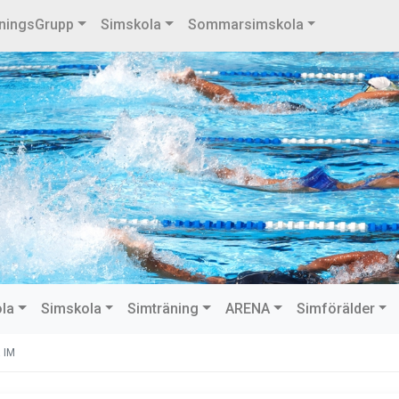
ningsGrupp
Simskola
Sommarsimskola
ola
Simskola
Simträning
ARENA
Simförälder
 IM