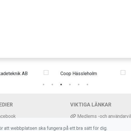
EDIER
VIKTIGA LÄNKAR
acebook
Medlems -och användarvil
nstagram
Bokningsvillkor
r att webbplatsen ska fungera på ett bra sätt för dig.