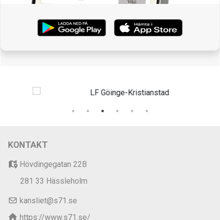
KONTAKT
Hövdingegatan 22B
281 33 Hässleholm
kansliet@s71.se
https://www.s71.se/