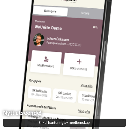
Nytt utseende!
Enkel hantering av medlemskap!