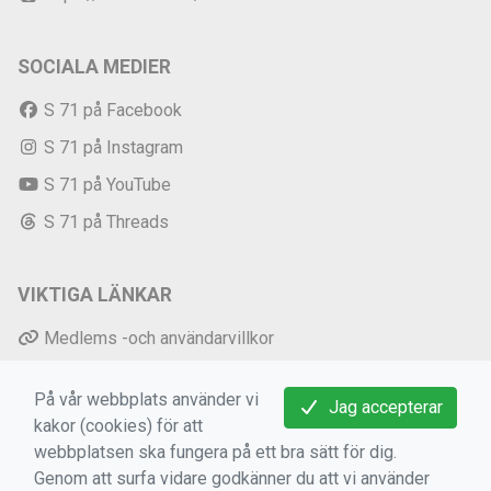
SOCIALA MEDIER
S 71 på Facebook
S 71 på Instagram
S 71 på YouTube
S 71 på Threads
VIKTIGA LÄNKAR
Medlems -och användarvillkor
Bokningsvillkor
På vår webbplats använder vi
Jag accepterar
Dataskyddsförordningen (GDPR)
kakor (cookies) för att
Mer information om cookies
webbplatsen ska fungera på ett bra sätt för dig.
Genom att surfa vidare godkänner du att vi använder