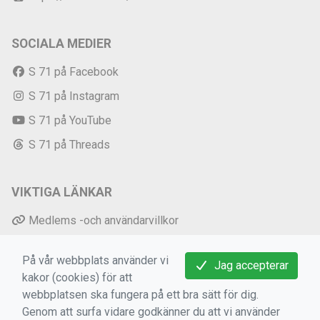
SOCIALA MEDIER
S 71 på Facebook
S 71 på Instagram
S 71 på YouTube
S 71 på Threads
VIKTIGA LÄNKAR
Medlems -och användarvillkor
Bokningsvillkor
På vår webbplats använder vi
Jag accepterar
Dataskyddsförordningen (GDPR)
kakor (cookies) för att
Mer information om cookies
webbplatsen ska fungera på ett bra sätt för dig.
Genom att surfa vidare godkänner du att vi använder