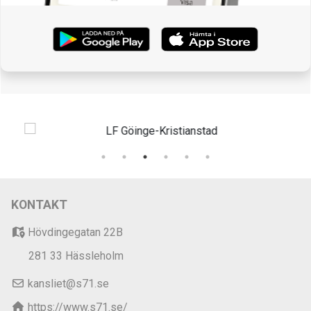
KONTAKT
Hövdingegatan 22B
281 33 Hässleholm
kansliet@s71.se
https://www.s71.se/