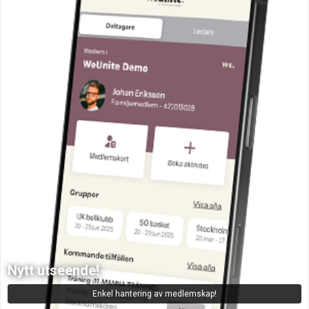
Nytt utseende!
Enkel hantering av medlemskap!