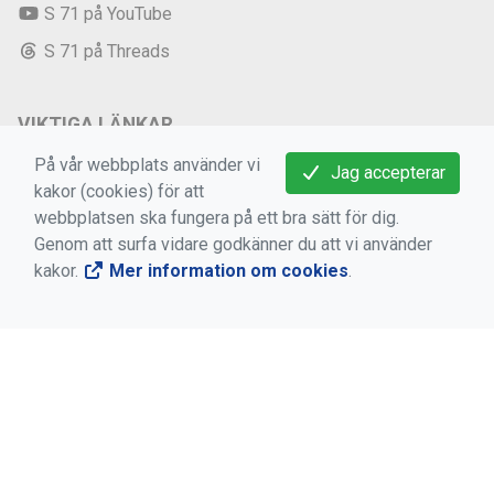
S 71 på YouTube
S 71 på Threads
VIKTIGA LÄNKAR
På vår webbplats använder vi
Medlems -och användarvillkor
Jag accepterar
kakor (cookies) för att
Bokningsvillkor
webbplatsen ska fungera på ett bra sätt för dig.
Dataskyddsförordningen (GDPR)
Genom att surfa vidare godkänner du att vi använder
kakor.
Mer information om cookies
.
Mer information om cookies